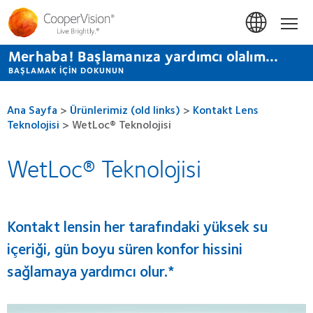
Ana
içeriğe
Hom
atla
Merhaba! Başlamanıza yardımcı olalım...
BAŞLAMAK IÇIN DOKUNUN
Ana Sayfa
>
Ürünlerimiz (old links)
>
Kontakt Lens
Teknolojisi
>
WetLoc® Teknolojisi
WetLoc® Teknolojisi
Kontakt lensin her tarafındaki yüksek su
içeriği, gün boyu süren konfor hissini
sağlamaya yardımcı olur.*