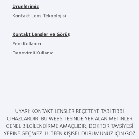
Ürünlerimiz
Kontakt Lens Teknolojisi
Kontakt Lensler ve Görüş
Yeni Kullanıcı
Deneyimli Kullanıcı
Şirketimiz
Bize Ulaşın
Haberler
Kariyer
UYARI: KONTAKT LENSLER REÇETEYE TABİ TIBBİ
Yasal
CİHAZLARDIR. BU WEBSİTESİNDE YER ALAN METİNLER
GENEL BİLGİLENDİRME AMAÇLIDIR, DOKTOR TAVSİYESİ
Gizlilik Politikası
YERİNE GEÇMEZ. LÜTFEN KİŞİSEL DURUMUNUZ İÇİN GÖZ
Hizmet Koşulları