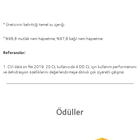
* Üreticinin belirttiği temel su içeriği.
%98,8 mutlak nem hapsetme, %97,8 bağıl nem hapsetme.
†
Referanslar:
1. CVI data on file 2019. 20 CL kullanıcıda 4 DD CL için kullanım performansını
ve dehidrasyon özelliklerini değerlendirmeye dönük çok ziyaretli çalışma.
Ödüller