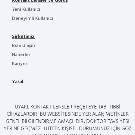
Yeni Kullanıcı
Deneyimli Kullanıcı
Şirketimiz
Bize Ulaşın
Haberler
Kariyer
Yasal
Gizlilik Politikası
Hizmet Koşulları
UYARI: KONTAKT LENSLER REÇETEYE TABİ TIBBİ
CİHAZLARDIR. BU WEBSİTESİNDE YER ALAN METİNLER
GENEL BİLGİLENDİRME AMAÇLIDIR, DOKTOR TAVSİYESİ
YERİNE GEÇMEZ. LÜTFEN KİŞİSEL DURUMUNUZ İÇİN GÖZ
© 2026
CooperVision
|
Part of
CooperCompanies