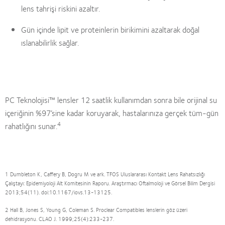
lens tahrişi riskini azaltır.
Gün içinde lipit ve proteinlerin birikimini azaltarak doğal
ıslanabilirlik sağlar.
PC Teknolojisi™ lensler 12 saatlik kullanımdan sonra bile orijinal su
içeriğinin %97’sine kadar koruyarak, hastalarınıza gerçek tüm-gün
4
rahatlığını sunar.
1 Dumbleton K, Caffery B, Dogru M ve ark. TFOS Uluslararası Kontakt Lens Rahatsızlığı
Çalıştayı: Epidemiyoloji Alt Komitesinin Raporu. Araştırmacı Oftalmoloji ve Görsel Bilim Dergisi
2013;54(11). doi:10.1167/iovs.13-13125.
2 Hall B, Jones S, Young G, Coleman S. Proclear Compatibles lenslerin göz üzeri
dehidrasyonu. CLAO J. 1999;25(4):233-237.