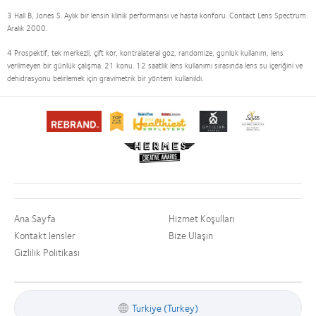
3 Hall B, Jones S. Aylık bir lensin klinik performansı ve hasta konforu. Contact Lens Spectrum.
Aralık 2000.
4 Prospektif, tek merkezli, çift kör, kontralateral göz, randomize, günlük kullanım, lens
verilmeyen bir günlük çalışma. 21 konu. 12 saatlik lens kullanımı sırasında lens su içeriğini ve
dehidrasyonu belirlemek için gravimetrik bir yöntem kullanıldı.
Ana Sayfa
Hizmet Koşulları
Kontakt lensler
Bize Ulaşın
Gizlilik Politikası
Turkiye (Turkey)